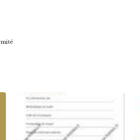
rte
rmité