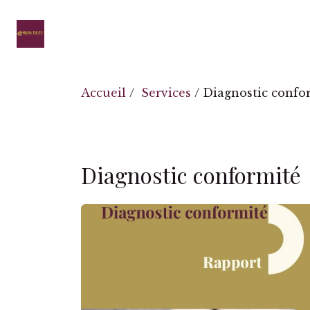
Se rendre au contenu
Accueil
Services
Blog
RDV Découve
Accueil
/
Services
/ Diagnostic confo
Diagnostic conformité