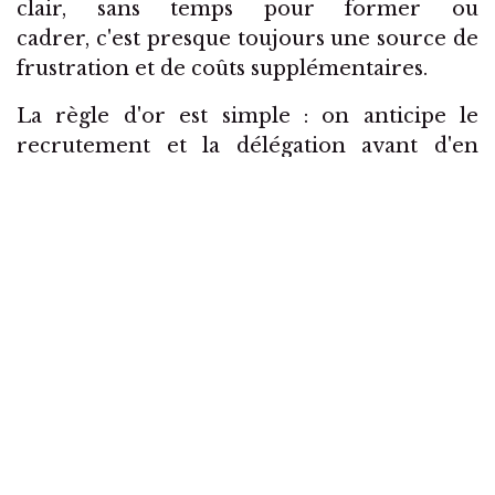
clair, sans temps pour former ou
cadrer, c'est presque toujours une source de
frustration et de coûts supplémentaires.
La règle d'or est simple : on anticipe le
recrutement et la délégation avant d'en
avoir urgemment besoin. Pas après.
Tu perds de vue ce qui compte
vraiment
Et puis il y a le coût le plus difficile à
mesurer, mais peut-être le plus important.
Quand la croissance s'emballe et que tu n'es
plus dans une posture de pilotage, mais dans
une posture de survie, de gestion de
l'urgence permanente, tu n'as plus de recul
stratégique. Tu cours après les demandes, tu